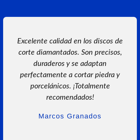
Excelente calidad en los discos de
Incr
corte diamantados. Son precisos,
de 
duraderos y se adaptan
Co
perfectamente a cortar piedra y
p
porcelánicos. ¡Totalmente
ele
recomendados!
Marcos Granados