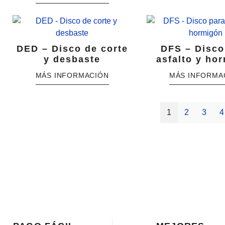
DED – Disco de corte
DFS – Disco
y desbaste
asfalto y ho
1
2
3
4