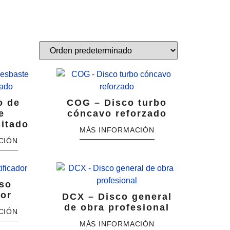
o de
COG – Disco turbo
e
cóncavo reforzado
sitado
so
dor
DCX – Disco general
de obra profesional