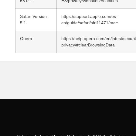
65.0.1
ES/privacy/websites/#cookies
Safari Versión
https://support.apple.com/es-
5.1
es/guide/safari/sfri11471/mac
Opera
https://help.opera.com/en/latest/securi
privacy/#clearBrowsingData