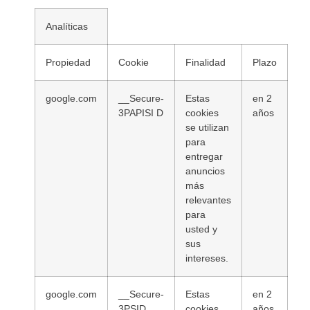
Analíticas
Propiedad
Cookie
Finalidad
Plazo
google.com
__Secure-
Estas
en 2
3PAPISI D
cookies
años
se utilizan
para
entregar
anuncios
más
relevantes
para
usted y
sus
intereses.
google.com
__Secure-
Estas
en 2
3PSID
cookies
años