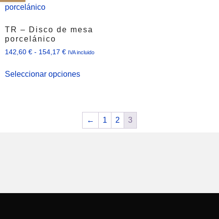
TR – Disco de mesa
porcelánico
142,60
€
-
154,17
€
IVA incluido
Seleccionar opciones
←
1
2
3