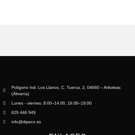
múltiples
hasta
la
variantes.
82,00 €
página
Las
de
opciones
producto
se
pueden
elegir
en
la
página
de
producto
Polígono Ind. Los Llanos, C. Tuerca, 2, 04660 – Arboleas
(Almería)
Lunes - viernes: 8:00–14:00, 16:00–19:00
625 446 949
info@dipeco.es