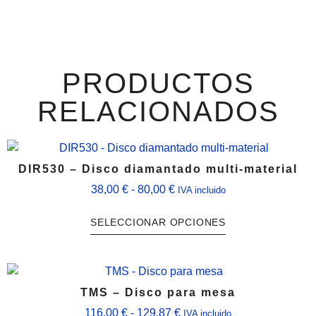
PRODUCTOS
RELACIONADOS
DIR530 – Disco diamantado multi-material
Rango
38,00
€
-
80,00
€
IVA incluido
de
Este
SELECCIONAR OPCIONES
precios:
producto
desde
tiene
38,00 €
múltiples
hasta
variantes.
80,00 €
TMS – Disco para mesa
Las
Rango
116,00
€
-
129,87
€
opciones
IVA incluido