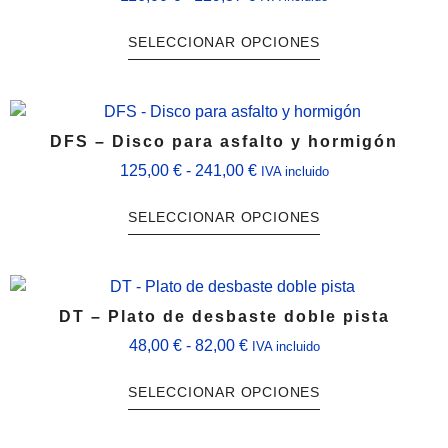
de
se
Este
SELECCIONAR OPCIONES
precios:
pueden
producto
desde
elegir
tiene
116,00 €
en
múltiples
hasta
la
variantes.
129,87 €
página
DFS – Disco para asfalto y hormigón
Las
de
Rango
125,00
€
-
241,00
€
opciones
IVA incluido
producto
de
se
Este
SELECCIONAR OPCIONES
precios:
pueden
producto
desde
elegir
tiene
125,00 €
en
múltiples
hasta
la
variantes.
241,00 €
página
DT – Plato de desbaste doble pista
Las
de
Rango
48,00
€
-
82,00
€
opciones
IVA incluido
producto
de
se
Este
SELECCIONAR OPCIONES
precios:
pueden
producto
desde
elegir
tiene
48,00 €
en