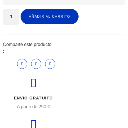
DUZ
-
AÑADIR AL CARRITO
Plato
de
desbaste
cantidad
Comparte este producto
:
ENVÍO GRATUITO
A partir de 250 €