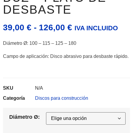
DESBASTE
RANGO
39,00
€
-
126,00
€
IVA INCLUIDO
DE
Diámetro Ø: 100 – 115 – 125 – 180
PRECIOS:
Campo de aplicación:
Disco abrasivo para desbaste rápido.
DESDE
39,00 €
HASTA
SKU
N/A
Categoría
Discos para construcción
126,00 €
Diámetro Ø: