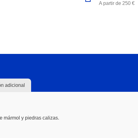
A partir de 250 €
ón adicional
e mármol y piedras calizas.